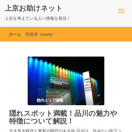
上京お助けネット
上京を考えている人へ情報を発信！
ホーム
/
投稿者:
master
都内エリア情報
隠れスポット満載！品川の魅力や
特徴について解説！
古き良き時代と最新の時代のある街 品川は、住みたい街ラン