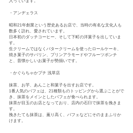
入っています。
・アンヂェラス
昭和21年創業という歴史あるお店で、当時の有名な文化人も
数多く訪れ、愛されています。
日本初のダッチコーヒー、そして下町の洋菓子を出していま
す。
生クリームではなくバタークリームを使ったロールケーキ、
焼き菓子のサバリン、プリンアラモードやフルーツポンチ
と、昔懐かしいお菓子が勢揃いです。
・かぐらちゃかプチ 浅草店
抹茶、お芋、あんこと和菓子を出すお店です。
1番人気のパフェは、21種類ものトッピングから選ぶことがで
き、抹茶をメインとしたパフェが食べられます。
抹茶が目玉のお店となっており、店内の石臼で抹茶を挽きま
す。
挽きたても抹茶は、薫り高く、パフェなどにそのままふりか
けます。